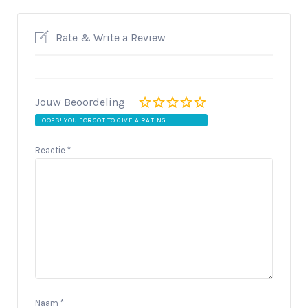
Rate & Write a Review
Jouw Beoordeling
OOPS! YOU FORGOT TO GIVE A RATING.
Reactie
*
Naam
*