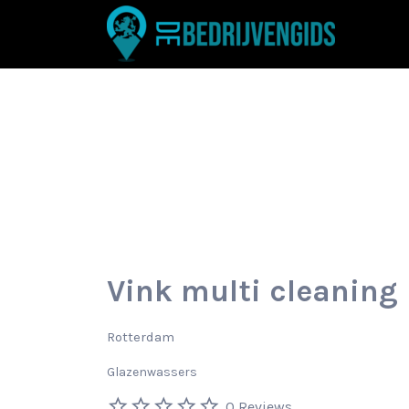
Zoek
naar:
Vink multi cleaning
Rotterdam
Glazenwassers
0 Reviews