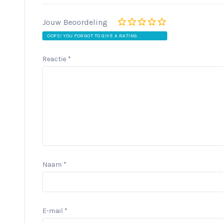
Jouw Beoordeling
OOPS! YOU FORGOT TO GIVE A RATING.
Reactie
*
Naam
*
E-mail
*