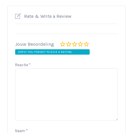
Rate & Write a Review
Jouw Beoordeling
OOPS! YOU FORGOT TO GIVE A RATING.
Reactie
*
Naam
*