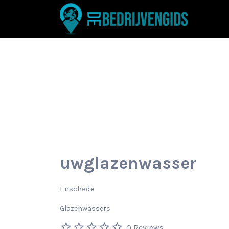
Zoek
naar:
uwglazenwasser
Enschede
Glazenwassers
0 Reviews