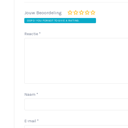
Jouw Beoordeling
OOPS! YOU FORGOT TO GIVE A RATING.
Reactie
*
Naam
*
E-mail
*