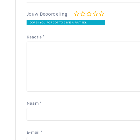
Jouw Beoordeling
OOPS! YOU FORGOT TO GIVE A RATING.
Reactie
*
Naam
*
E-mail
*