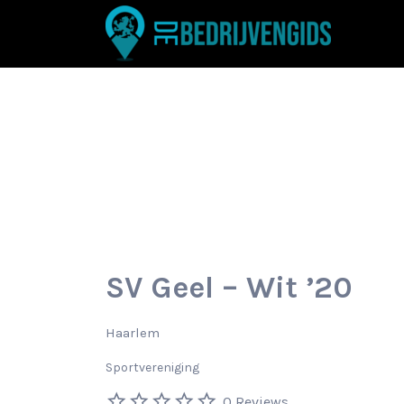
Zoek
naar:
SV Geel – Wit ’20
Haarlem
Sportvereniging
0 Reviews