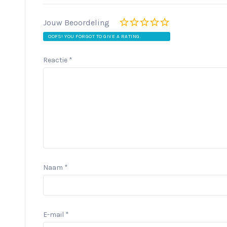
Jouw Beoordeling
OOPS! YOU FORGOT TO GIVE A RATING.
Reactie
*
Naam
*
E-mail
*