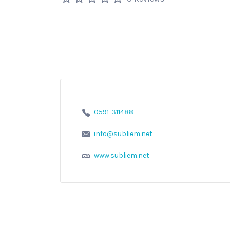
0591-311488
info@subliem.net
www.subliem.net