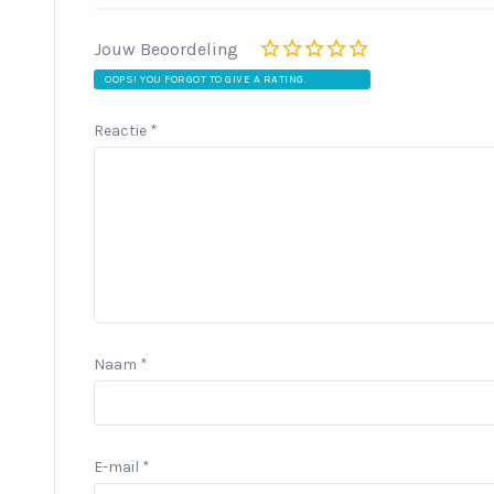
Jouw Beoordeling
OOPS! YOU FORGOT TO GIVE A RATING.
Reactie
*
Naam
*
E-mail
*