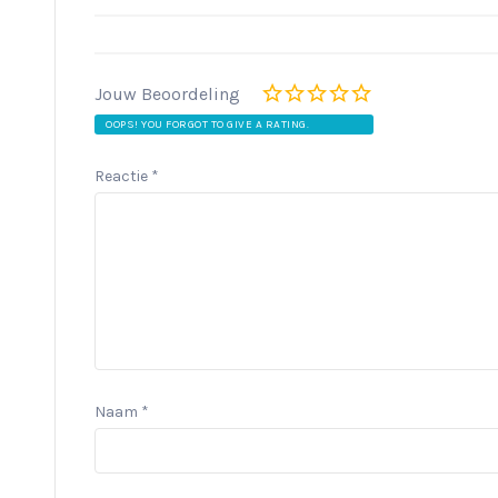
Jouw Beoordeling
OOPS! YOU FORGOT TO GIVE A RATING.
Reactie
*
Naam
*