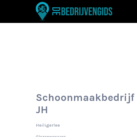
Zoek
naar:
Schoonmaakbedrijf 
JH
Heiligerlee
Glazenwassers