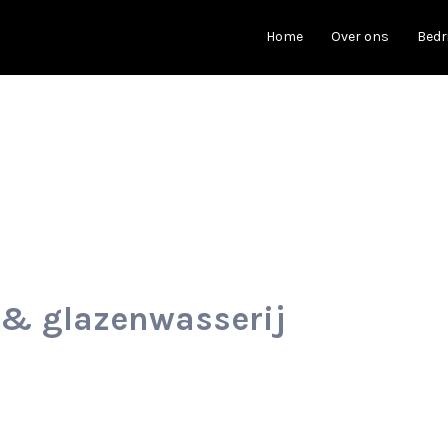
Home
Over ons
Bedr
& glazenwasserij