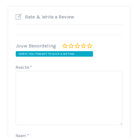
Rate & Write a Review
Jouw Beoordeling
OOPS! YOU FORGOT TO GIVE A RATING.
Reactie
*
Naam
*