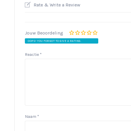
Rate & Write a Review
Jouw Beoordeling
OOPS! YOU FORGOT TO GIVE A RATING.
Reactie
*
Naam
*