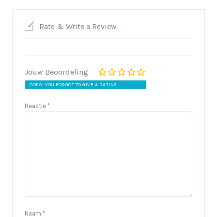
Rate & Write a Review
Jouw Beoordeling
OOPS! YOU FORGOT TO GIVE A RATING.
Reactie
*
Naam
*