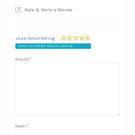
Rate & Write a Review
Jouw Beoordeling
OOPS! YOU FORGOT TO GIVE A RATING.
Reactie
*
Naam
*