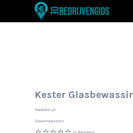
Zoek
naar:
Kester Glasbewass
Naaldwijk
Glazenwassers
0 Reviews