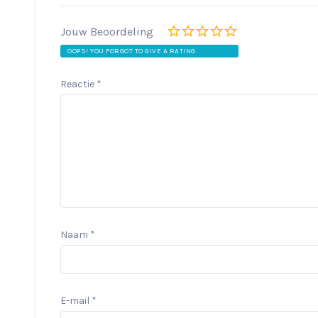
Jouw Beoordeling
OOPS! YOU FORGOT TO GIVE A RATING.
Reactie
*
Naam
*
E-mail
*