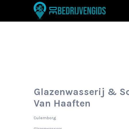
Zoek
naar:
Glazenwasserij & S
Van Haaften
Culemborg
Glazenwassers