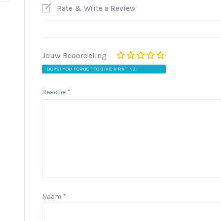
Rate & Write a Review
Jouw Beoordeling
OOPS! YOU FORGOT TO GIVE A RATING.
Reactie
*
Naam
*