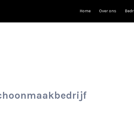
Home
Over ons
Bedr
choonmaakbedrijf