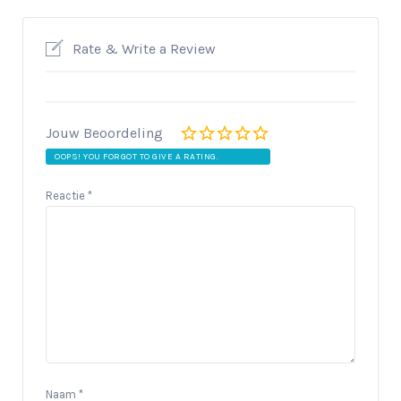
Rate & Write a Review
Jouw Beoordeling
OOPS! YOU FORGOT TO GIVE A RATING.
Reactie
*
Naam
*