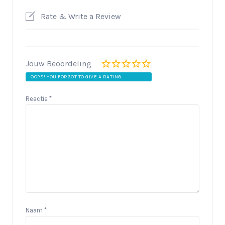
Rate & Write a Review
Jouw Beoordeling
OOPS! YOU FORGOT TO GIVE A RATING.
Reactie
*
Naam
*