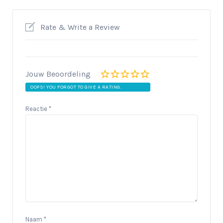
Rate & Write a Review
Jouw Beoordeling
OOPS! YOU FORGOT TO GIVE A RATING.
Reactie
*
Naam
*