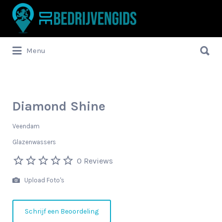
Zoek
naar:
Zoek
Menu
naar:
Diamond Shine
Veendam
Glazenwassers
0 Reviews
Upload Foto's
Schrijf een Beoordeling