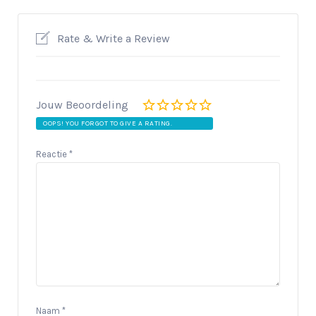
Rate & Write a Review
Jouw Beoordeling
OOPS! YOU FORGOT TO GIVE A RATING.
Reactie
*
Naam
*