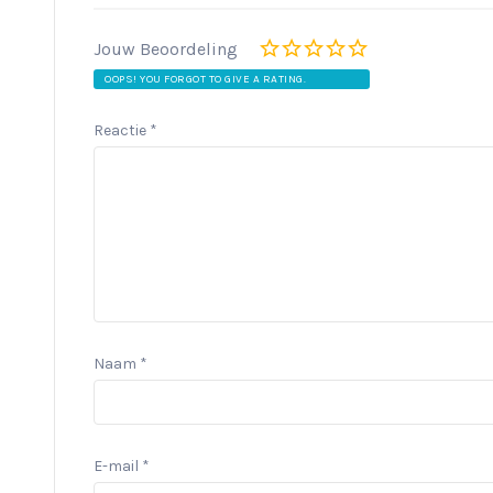
Jouw Beoordeling
OOPS! YOU FORGOT TO GIVE A RATING.
Reactie
*
Naam
*
E-mail
*