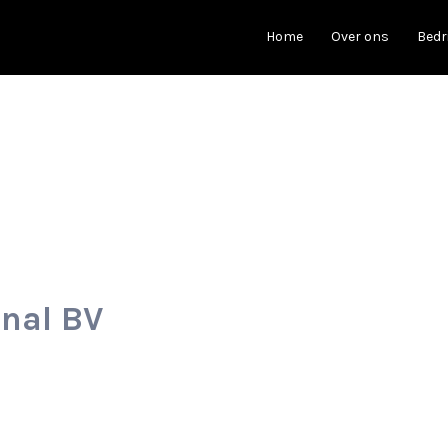
Home
Over ons
Bedr
nal BV