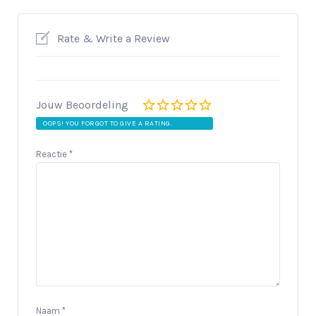
Rate & Write a Review
Jouw Beoordeling
OOPS! YOU FORGOT TO GIVE A RATING.
Reactie
*
Naam
*