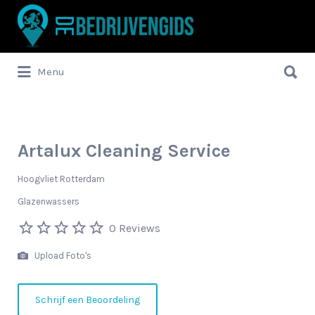
Zoek
naar:
Zoek
Menu
naar:
Artalux Cleaning Service
Hoogvliet Rotterdam
Glazenwassers
0 Reviews
Upload Foto's
Schrijf een Beoordeling