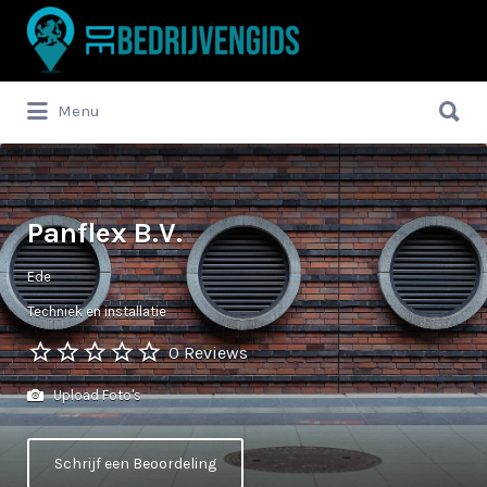
Zoek
naar:
Zoek
Menu
naar:
Panflex B.V.
Ede
Techniek en installatie
0 Reviews
Upload Foto's
Schrijf een Beoordeling