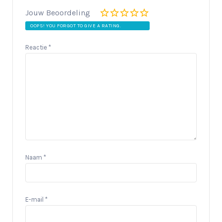
Jouw Beoordeling
OOPS! YOU FORGOT TO GIVE A RATING.
Reactie
*
Naam
*
E-mail
*