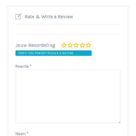
Rate & Write a Review
Jouw Beoordeling
OOPS! YOU FORGOT TO GIVE A RATING.
Reactie
*
Naam
*