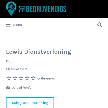
Zoek
naar:
Zoek
Menu
naar:
Lewis Dienstverlening
Rhoon
Glazenwassers
0 Reviews
Upload Foto's
Schrijf een Beoordeling