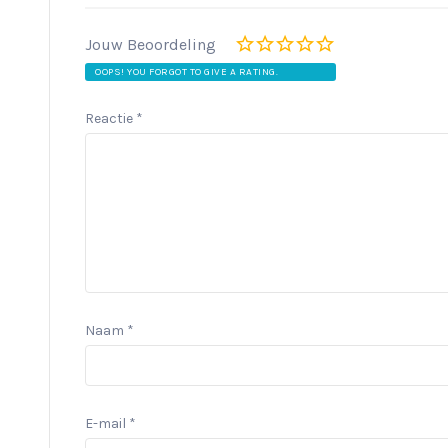
Jouw Beoordeling
OOPS! YOU FORGOT TO GIVE A RATING.
Reactie
*
Naam
*
E-mail
*