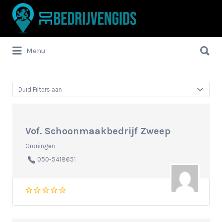
Zoek
naar:
Zoek
Menu
naar:
Duid Filters aan
Vof. Schoonmaakbedrijf Zweep
Groningen
050-5418651